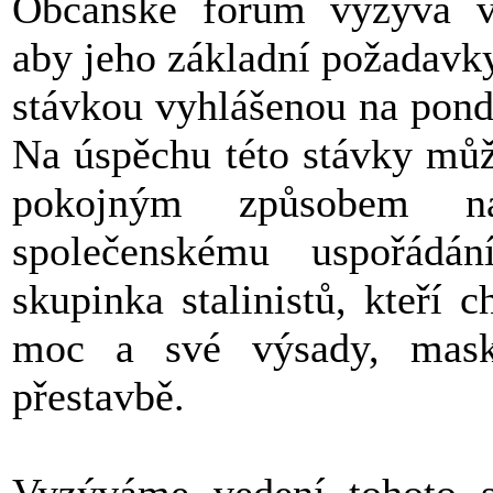
Občanské fórum vyzývá v
aby jeho základní požadavky
stávkou vyhlášenou na pond
Na úspěchu této stávky můž
pokojným způsobem n
společenskému uspořádá
skupinka stalinistů, kteří 
moc a své výsady, mask
přestavbě.