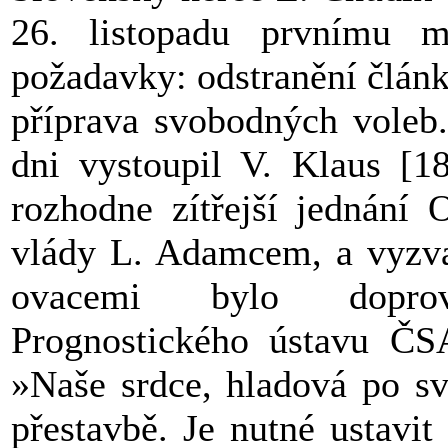
26. listopadu prvnímu m
požadavky: odstranění člán
příprava svobodných voleb
dni vystoupil V. Klaus [1
rozhodne zítřejší jednání
vlády L. Adamcem, a vyzva
ovacemi bylo doprová
Prognostického ústavu ČS
»Naše srdce, hladová po sv
přestavbě. Je nutné ustavi