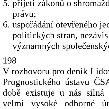
přijetí zákonů o shromaž
právu;
uspořádání otevřeného jed
politických stran, nezávisl
významných společenskýc
198
V rozhovoru pro deník Lido
Prognostického ústavu ČSA
době existuje u nás silná
velmi vysoké odborné ú