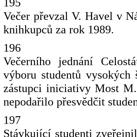
195
Večer převzal V. Havel v 
knihkupců za rok 1989.
196
Večerního jednání Celostá
výboru studentů vysokých š
zástupci iniciativy Most M
nepodařilo přesvědčit studen
197
Stávkující studenti zveřejn