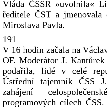
Vláda ČSSR »uvolnila« Lib
ředitele ČST a jmenovala 
Miroslava Pavla.
191
V 16 hodin začala na Václa
OF. Moderátor J. Kantůrek 
podařila, lidé v celé repu
Ústřední tajemník ČSS J.
zahájení celospolečen
programových cílech ČSS.