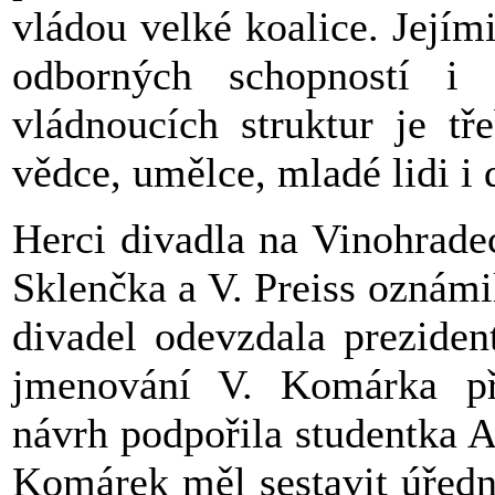
vládou velké koalice. Jejím
odborných schopností i 
vládnoucích struktur je tř
vědce, umělce, mladé lidi i 
Herci divadla na Vinohradec
Sklenčka a V. Preiss oznámi
divadel odevzdala preziden
jmenování V. Komárka pře
návrh podpořila studentka A
Komárek měl sestavit úředn