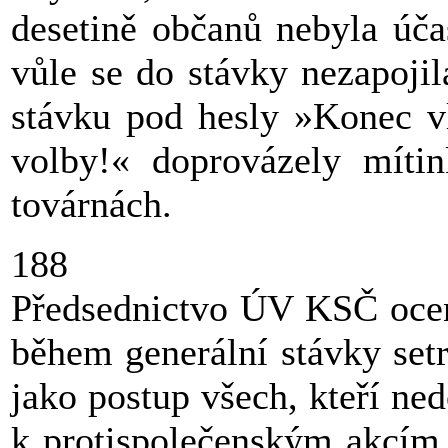
desetině občanů nebyla úča
vůle se do stávky nezapoji
stávku pod hesly »Konec v
volby!« doprovázely míti
továrnách.
188
Předsednictvo ÚV KSČ oceni
během generální stávky setr
jako postup všech, kteří ned
k protispolečenským akcím.