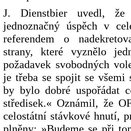
J. Dienstbier uvedl, že
jednoznačný úspěch v cel
referendem o nadekretov
strany, které vyznělo jed
požadavek svobodných vole
je třeba se spojit se všem
by bylo dobré uspořádat ce
středisek.« Oznámil, že O
celostátní stávkové hnutí, 
plněny: »Budeme se při tom