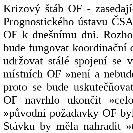
Krizový štáb OF - zasedají
Prognostického ústavu ČSAV
OF k dnešnímu dni. Rozhodl
bude fungovat koordinační 
udržovat stálé spojení se 
místních OF »není a nebude
proto se bude uskutečňova
OF navrhlo ukončit »celos
»původní požadavky OF byly
Stávku by měla nahradit »