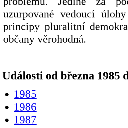
problémů. Jedině za po
uzurpované vedoucí úlohy 
principy pluralitní demokr
občany věrohodná.
Události od března 1985 
1985
1986
1987