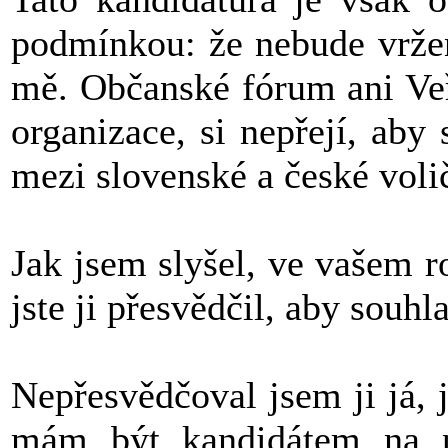
podmínkou: že nebude vrže
mě. Občanské fórum ani Veře
organizace, si nepřejí, aby
mezi slovenské a české voli
Jak jsem slyšel, ve vašem r
jste ji přesvědčil, aby souhl
Nepřesvědčoval jsem ji já, 
mám být kandidátem na pr