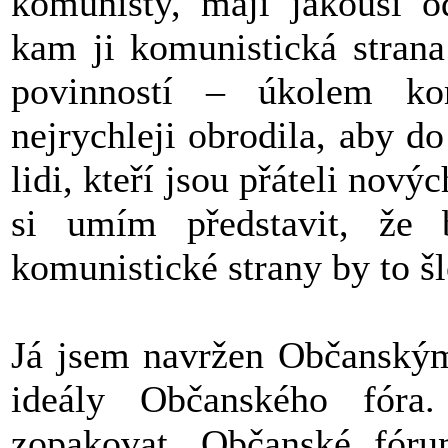
komunisty, mají jakousi o
kam ji komunistická strana
povinností – úkolem ko
nejrychleji obrodila, aby do
lidi, kteří jsou přáteli nový
si umím představit, že b
komunistické strany by to šl
Já jsem navržen Občanským
ideály Občanského fóra
zopakovat. Občanské fór