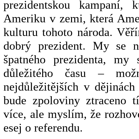
prezidentskou kampaní, 
Ameriku v zemi, která Amer
kulturu tohoto národa. Věř
dobrý prezident. My se n
špatného prezidenta, my 
důležitého času – mož
nejdůležitějších v dějinác
bude zpoloviny ztraceno 
více, ale myslím, že rozhov
esej o referendu.