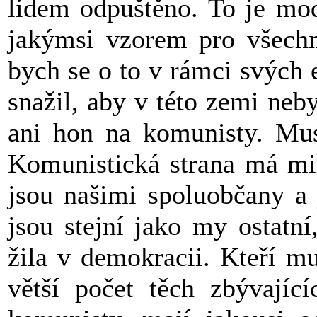
lidem odpuštěno. To je mod
jakýmsi vzorem pro všechno
bych se o to v rámci svých
snažil, aby v této zemi neb
ani hon na komunisty. Musí
Komunistická strana má mil
jsou našimi spoluobčany a 
jsou stejní jako my ostatn
žila v demokracii. Kteří mu
větší počet těch zbývající