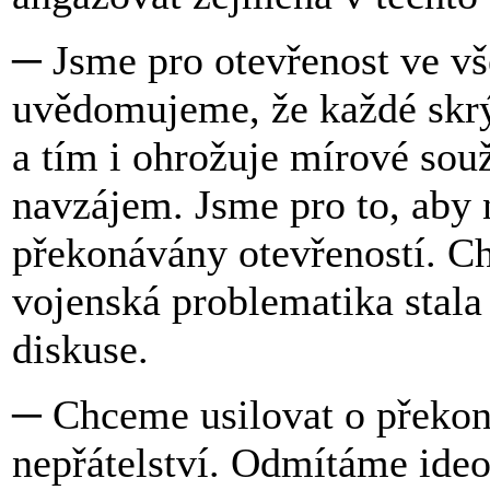
─ Jsme pro otevřenost ve vš
uvědomujeme, že každé skrýv
a tím i ohrožuje mírové souž
navzájem. Jsme pro to, aby 
překonávány otevřeností. Ch
vojenská problematika stal
diskuse.
─ Chceme usilovat o překon
nepřátelství. Odmítáme ideol