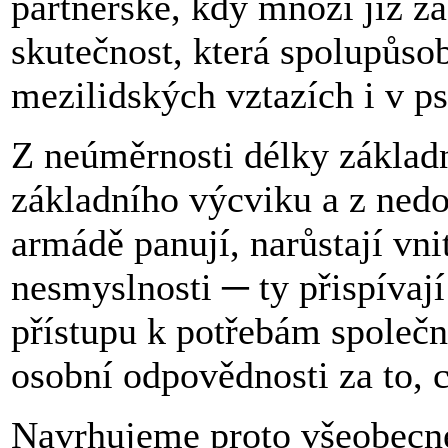
partnerské, kdy mnozí již za
skutečnost, která spolupůsob
mezilidských vztazích i v p
Z neúměrnosti délky základ
základního výcviku a z nedo
armádě panují, narůstají vni
nesmyslnosti ─ ty přispívají
přístupu k potřebám společno
osobní odpovědnosti za to, c
Navrhujeme proto všeobecné