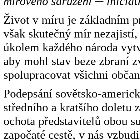
mírového sdružení ─ iniciati
Život v míru je základním p
však skutečný mír nezajistí, 
úkolem každého národa vytvá
aby mohl stav beze zbraní z
spolupracovat všichni občan
Podepsání sovětsko-americk
středního a kratšího doletu 
ochota představitelů obou s
započaté cestě, v nás vzbudi