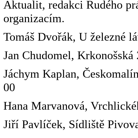
Aktualit, redakci Rudého p
organizacím.
Tomáš Dvořák, U železné lá
Jan Chudomel, Krkonošská 2
Jáchym Kaplan, Českomalín
00
Hana Marvanová, Vrchlickéh
Jiří Pavlíček, Sídliště Pivo