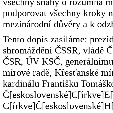
všechny snahy o rozumná mí
podporovat všechny kroky na
mezinárodní důvěry a k odzb
Tento dopis zasíláme: prez
shromáždění ČSSR, vládě ČS
ČSR, ÚV KSČ, generálnímu
mírové radě, Křesťanské mír
kardinálu Františku Tomášk
Č[eskoslovenské]C[írkve]E[
C[írkve]Č[eskoslovenské]H[