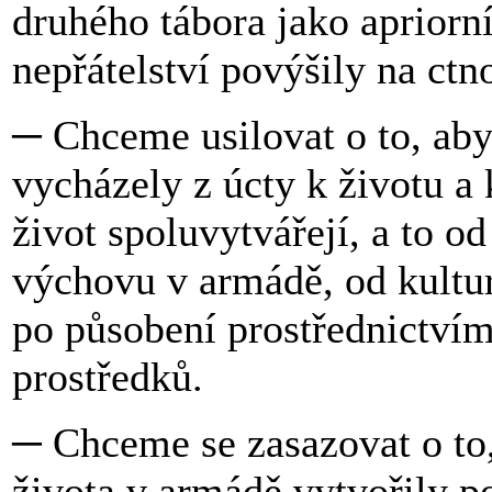
druhého tábora jako apriorní
nepřátelství povýšily na ctno
─ Chceme usilovat o to, aby 
vycházely z úcty k životu a
život spoluvytvářejí, a to o
výchovu v armádě, od kultu
po působení prostřednictví
prostředků.
─ Chceme se zasazovat o to,
života v armádě vytvořily 